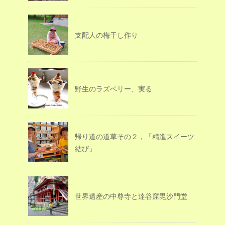
支配人の梅干し作り
野生のラズベリー、実る
帰り道の道草その２，「精進スイーツ
結び」
世界遺産の中尊寺と達谷窟毘沙門堂