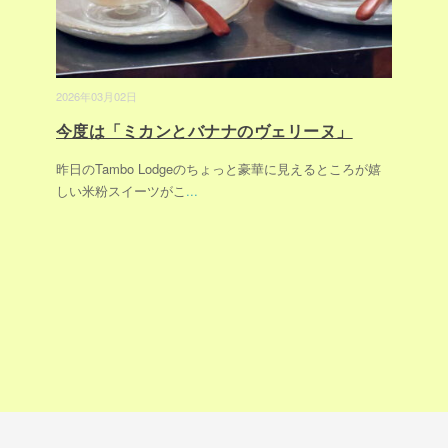
2026年03月02日
今度は「ミカンとバナナのヴェリーヌ」
昨日のTambo Lodgeのちょっと豪華に見えるところが嬉
しい米粉スイーツがこ
...