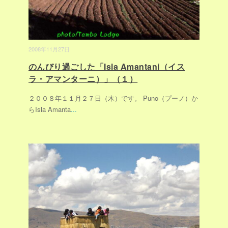
2008年11月27日
のんびり過ごした「Isla Amantani（イス
ラ・アマンターニ）」（１）
２００８年１１月２７日（木）です。 Puno（プーノ）か
らIsla Amanta
...