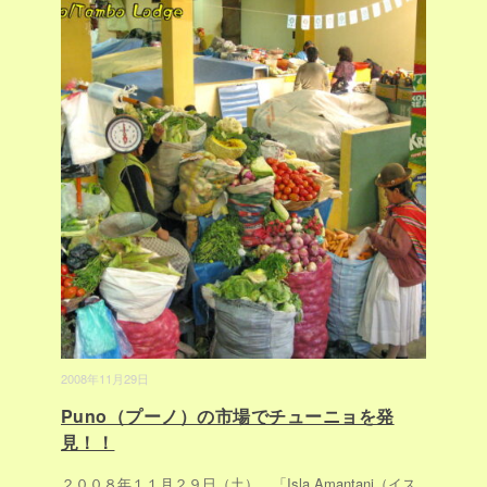
2008年11月29日
Puno（プーノ）の市場でチューニョを発
見！！
２００８年１１月２９日（土）、「Isla Amantani（イス