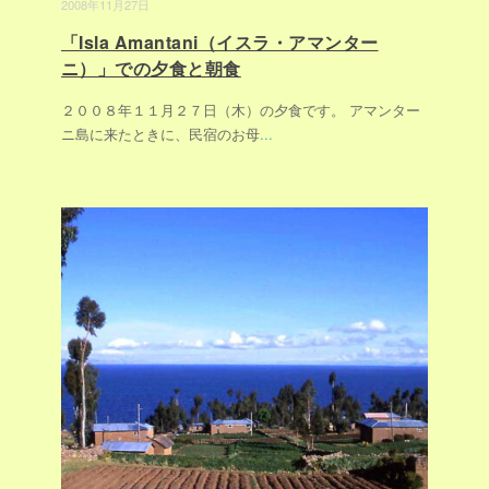
2008年11月27日
「Isla Amantani（イスラ・アマンター
ニ）」での夕食と朝食
２００８年１１月２７日（木）の夕食です。 アマンター
ニ島に来たときに、民宿のお母
...