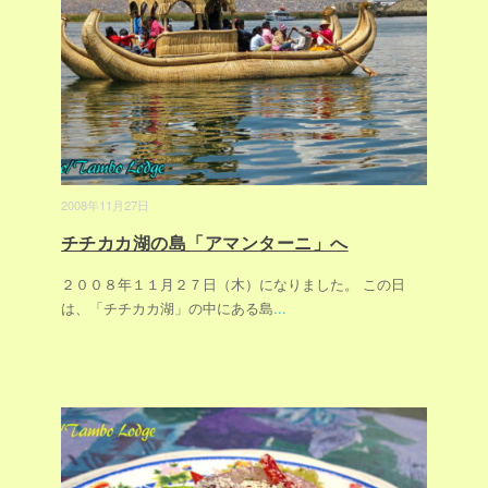
2008年11月27日
チチカカ湖の島「アマンターニ」へ
２００８年１１月２７日（木）になりました。 この日
は、「チチカカ湖」の中にある島
...