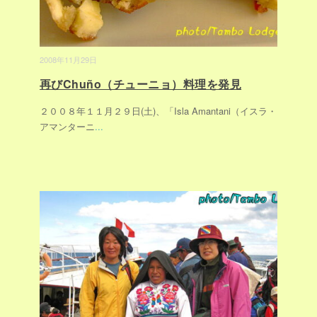
2008年11月29日
再びChuño（チューニョ）料理を発見
２００８年１１月２９日(土)、「Isla Amantani（イスラ・
アマンターニ
...