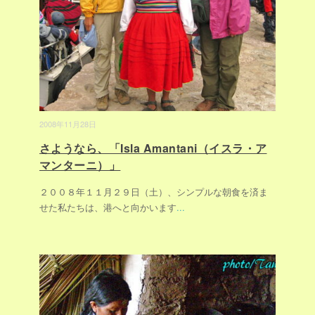
2008年11月28日
さようなら、「Isla Amantani（イスラ・ア
マンターニ）」
２００８年１１月２９日（土）、シンプルな朝食を済ま
せた私たちは、港へと向かいます
...