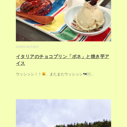
2026年06月30日
イタリアのチョコプリン「ボネ」と焼き芋ア
イス
ウッシッシ！！
、またまたウッシッシ

...