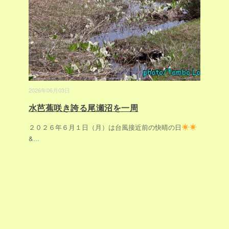
2026年06月03日
水芭蕉咲き誇る尾瀬沼を一周
２０２６年６月１日（月）は台風接近前の快晴の日
&
...