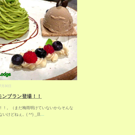
07月30日
モンブラン登場！！
！！。（まだ梅雨明けていないからそんな
いけどねぇ。( ^^) _旦
...