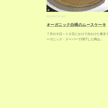
2020年07月16日
オーガニック白桃のムースケーキ
７月の９日～１０日にかけて出かけた東京
ーガニック・スーパーでGETした岡山
...