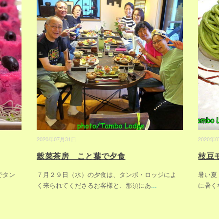
2020年07月31日
2020年
穀菜茶房 こと葉で夕食
枝豆
でタン
７月２９日（水）の夕食は、タンボ・ロッジによ
暑い夏
く来られてくださるお客様と、那須にあ
...
に暑くな