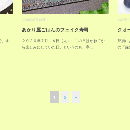
2020年07月15日
2020年
あかり屋ごはんのフェイク寿司
クオ
で、オ
２０２０年７月１４日（火）、この日はかねてか
那須に
ら楽しみにしていた日。というのも、宇
...
の「森
1
2
»