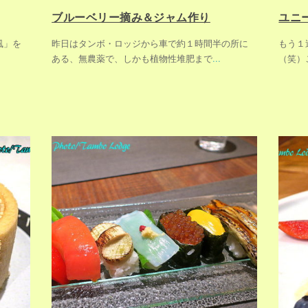
ブルーベリー摘み＆ジャム作り
ユニ
風」を
昨日はタンボ・ロッジから車で約１時間半の所に
もう１
ある、無農薬で、しかも植物性堆肥まで
...
（笑）