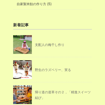
(5)
自家製米飴の作り方
新着記事
支配人の梅干し作り
野生のラズベリー、実る
帰り道の道草その２，「精進スイーツ
結び」