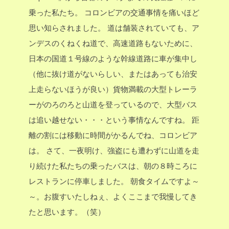
乗った私たち。
コロンビアの交通事情を痛いほど
思い知らされました。
道は舗装されていても、ア
ンデスのくねくね道で、高速道路もないために、
日本の国道１号線のような幹線道路に車が集中し
（他に抜け道がないらしい、またはあっても治安
上走らないほうが良い）貨物満載の大型トレーラ
ーがのろのろと山道を登っているので、大型バス
は追い越せない・・・という事情なんですね。
距
離の割には移動に時間がかるんでね、コロンビア
は。
さて、一夜明け、強盗にも遭わずに山道を走
り続けた私たちの乗ったバスは、朝の８時ころに
レストランに停車しました。
朝食タイムですよ～
～。お腹すいたしねぇ、よくここまで我慢してき
たと思います。（笑）