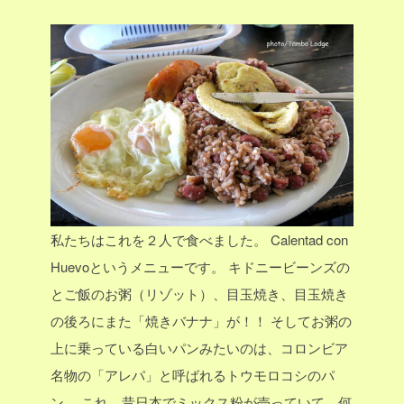
私たちはこれを２人で食べました。
Calentad con
Huevoというメニューです。
キドニービーンズの
とご飯のお粥（リゾット）、目玉焼き、目玉焼き
の後ろにまた「焼きバナナ」が！！
そしてお粥の
上に乗っている白いパンみたいのは、コロンビア
名物の「アレパ」と呼ばれるトウモロコシのパ
ン。
これ、昔日本でミックス粉が売っていて、何