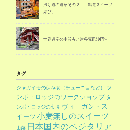
帰り道の道草その２，「精進スイーツ
結び」
世界遺産の中尊寺と達谷窟毘沙門堂
タグ
タ
ジャガイモの保存食（チューニョなど）
ンボ・ロッジのワークショップ
タ
ヴィーガン・ス
ンボ・ロッジの朝食
小麦無しのスイーツ
イーツ
日本国内のベジタリア
山菜