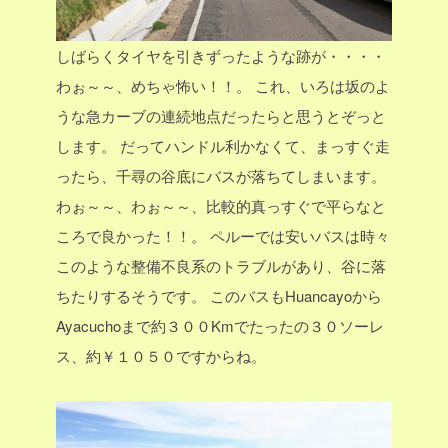
しばらくタイヤを引きずったような跡が・・・・
わぉ～～、めちゃ怖い！！。
これ、いろは坂のよ
うな急カーブの連続地点だったらと思うとぞっと
します。
だってハンドル利かなくて、まっすぐ走
ったら、千尋の谷底にバスが落ちてしまいます。
わぉ～～、わぉ～～、比較的真っすぐで平らなと
ころで良かった！！。
ペルーでは安いバスは時々
このような整備不良系のトラブルがあり、谷に落
ちたりするそうです。
このバスもHuancayoから
Ayacuchoまで約３００Kmでたったの３０ソーレ
ス、約￥１０５０ですからね。