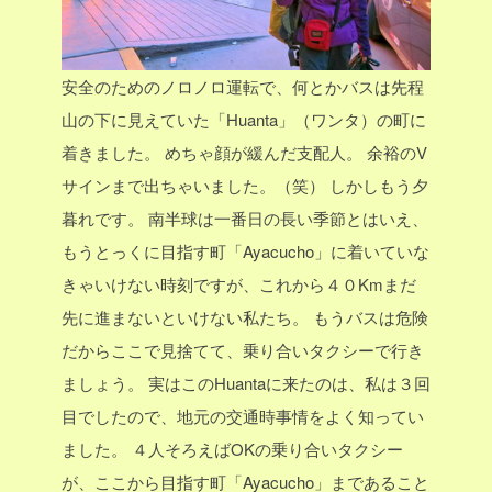
安全のためのノロノロ運転で、何とかバスは先程
山の下に見えていた「Huanta」（ワンタ）の町に
着きました。
めちゃ顔が緩んだ支配人。
余裕のV
サインまで出ちゃいました。（笑）
しかしもう夕
暮れです。
南半球は一番日の長い季節とはいえ、
もうとっくに目指す町「Ayacucho」に着いていな
きゃいけない時刻ですが、これから４０Kmまだ
先に進まないといけない私たち。
もうバスは危険
だからここで見捨てて、乗り合いタクシーで行き
ましょう。
実はこのHuantaに来たのは、私は３回
目でしたので、地元の交通時事情をよく知ってい
ました。
４人そろえばOKの乗り合いタクシー
が、ここから目指す町「Ayacucho」まであること