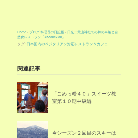
Home
›
ブログ
料理長の日記帳
›
日光二荒山神社での舞の奉納と自
然食レストラン「Azconexion」
タグ:
日本国内のベジタリアン対応レストラン＆カフェ
関連記事
「こめっ粉４０」スイーツ教
室第１０期中級編
今シーズン２回目のスキーは