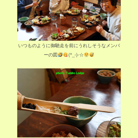
いつものように御馳走を前にうれしそうなメンバ
ーの図
(^_-)-☆