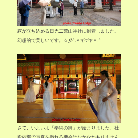
霧が立ち込める日光二荒山神社に到着しました。
幻想的で美しいです。☆彡°˖✧◝(⁰▿⁰)◜✧˖°
さて、いよいよ「奉納の舞」が始まりました。社
殿内部で写真を撮れる機会はなかなかありません