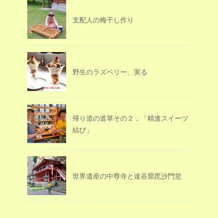
支配人の梅干し作り
野生のラズベリー、実る
帰り道の道草その２，「精進スイーツ
結び」
世界遺産の中尊寺と達谷窟毘沙門堂