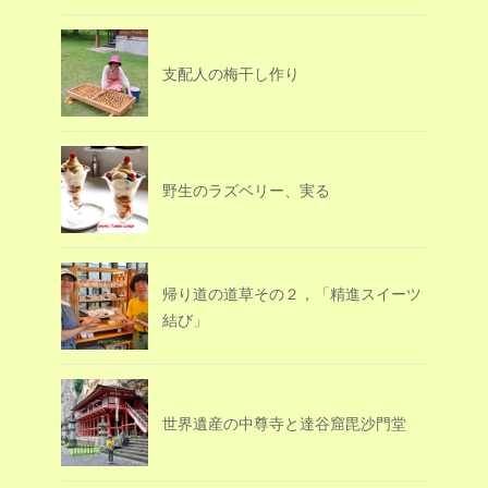
支配人の梅干し作り
野生のラズベリー、実る
帰り道の道草その２，「精進スイーツ
結び」
世界遺産の中尊寺と達谷窟毘沙門堂