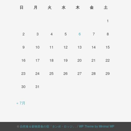
日
月
火
水
木
金
土
1
2
3
4
5
6
7
8
9
10
11
12
13
14
15
16
17
18
19
20
21
22
23
24
25
26
27
28
29
30
31
« 7月
©
自然食＆穀物菜食の宿「タンボ・ロッジ」
. /
WP Theme by Minimal WP