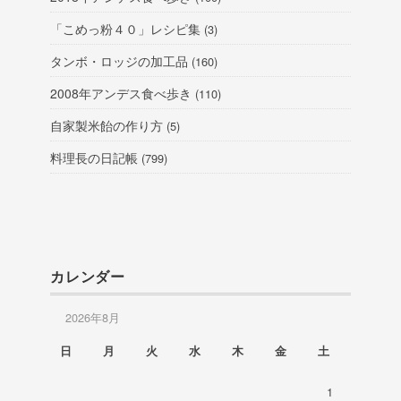
「こめっ粉４０」レシピ集
(3)
タンボ・ロッジの加工品
(160)
2008年アンデス食べ歩き
(110)
自家製米飴の作り方
(5)
料理長の日記帳
(799)
カレンダー
2026年8月
日
月
火
水
木
金
土
1