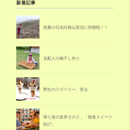
新着記事
初夏の日光白根山登頂に初挑戦！！
支配人の梅干し作り
野生のラズベリー、実る
帰り道の道草その２，「精進スイーツ
結び」