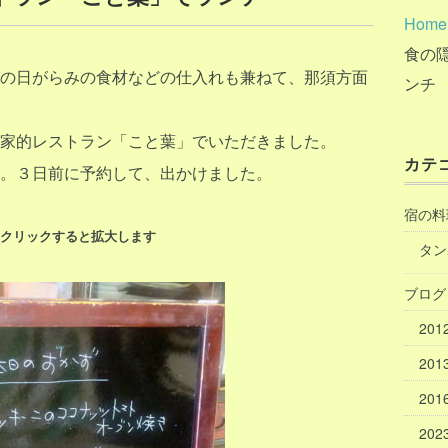
Home
食の
の日がらみの食材などの仕入れも兼ねて、那須方面
ンチ
家的レストラン「こと葉」でいただきました。
カテ
。３日前に予約して、出かけました。
宿の料
はクリックすると拡大します
タン
ブログ
20
20
20
20