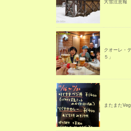
大雪注意報
クオーレ・
５」
またまたVega