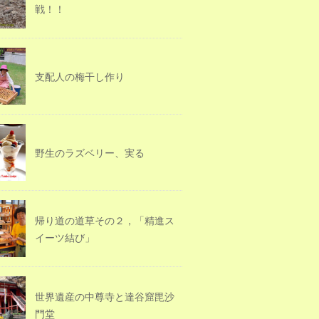
戦！！
支配人の梅干し作り
野生のラズベリー、実る
帰り道の道草その２，「精進ス
イーツ結び」
世界遺産の中尊寺と達谷窟毘沙
門堂