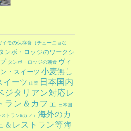
ガイモの保存食（チューニョな
タンボ・ロッジのワークシ
ヴィ
ップ
タンボ・ロッジの朝食
小麦無し
ガン・スイーツ
日本国内
スイーツ
山菜
ベジタリアン対応レ
トラン＆カフェ
日本国
海外のカ
レストラン&カフェ
ェ＆レストラン等
海