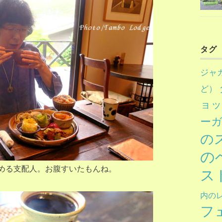
タグ
ジャ
ど）
ョ
ー
の
の
める支配人。お腹すいたもんね。
ス
内の
フ