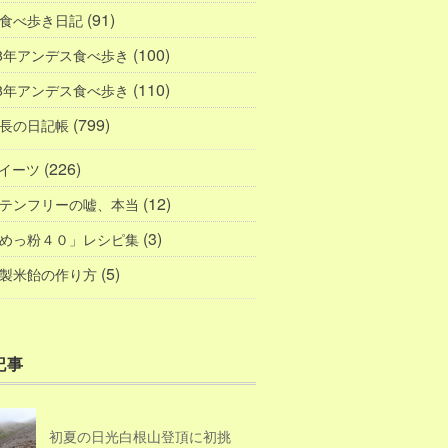
(91)
食べ歩き日記
(100)
18年アンデス食べ歩き
(110)
08年アンデス食べ歩き
(799)
長の日記帳
(226)
イーツ
(12)
テンフリーの嘘、本当
(3)
めっ粉４０」レシピ集
(5)
製米飴の作り方
記事
初夏の日光白根山登頂に初挑