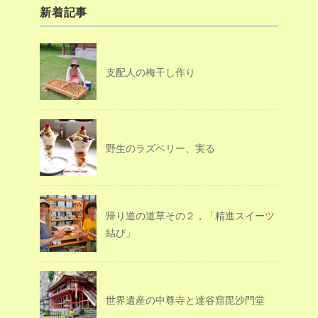
新着記事
支配人の梅干し作り
野生のラズベリー、実る
帰り道の道草その２，「精進スイーツ
結び」
世界遺産の中尊寺と達谷窟毘沙門堂