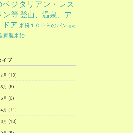
のベジタリアン・レス
ラン等
登山、温泉、ア
トドア
米粉１００％のパン
自家
自家製米飴
カイブ
(10)
年7月
(6)
年6月
(6)
年5月
(11)
年4月
(10)
年3月
(8)
年2月