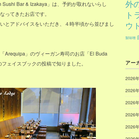
外
Sushi Bar & Izakaya」は、予約が取れないらし
ト
なってきたお店です。
ウ
いとアドバイスをいただき、４時半頃から並びまし
製味噌
equipa」のヴィーガン寿司のお店「El Buda
アー
さんのフェイスブックの投稿で知りました。
2026
2026
2026
2026
2026
2026