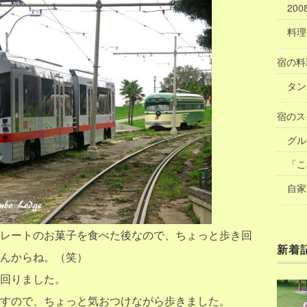
20
料理
宿の料
タン
宿のス
グル
「こ
自家
レートのお菓子を食べた後なので、ちょっと歩き回
新着
んからね。（笑）
回りました。
すので、ちょっと気おつけながら歩きました。