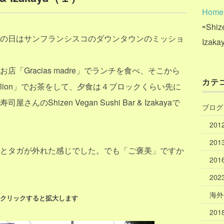
Home
⇨Shiz
の日はサンフランシスコのダウンタウンのミッショ
Izak
お店「
Gracias madre
」でランチを食べ、そこから
カテ
elion」でお茶をして、夕食は４ブロックくらい先に
Shizen Vegan Sushi Bar & Izakayaで
ブログ
20
20
とタガが外れた感じでした。でも「ご褒美」ですか
20
20
海外
はクリックすると拡大します
20