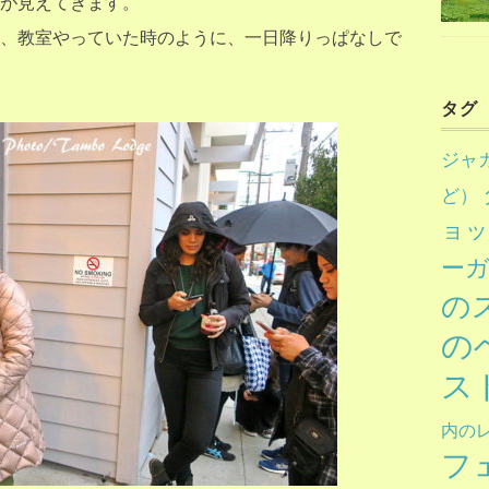
が見えてきます。
、教室やっていた時のように、一日降りっぱなしで
タグ
ジャ
ど）
ョ
ー
の
の
ス
内の
フ