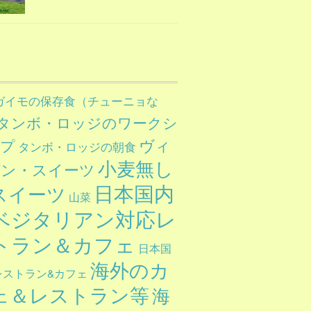
ガイモの保存食（チューニョな
タンボ・ロッジのワークシ
ヴィ
ップ
タンボ・ロッジの朝食
小麦無し
ガン・スイーツ
日本国内
スイーツ
山菜
ベジタリアン対応レ
トラン＆カフェ
日本国
海外のカ
レストラン&カフェ
ェ＆レストラン等
海