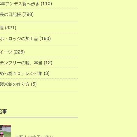
(110)
08年アンデス食べ歩き
(798)
長の日記帳
(321)
理
(160)
ボ・ロッジの加工品
(226)
イーツ
(12)
テンフリーの嘘、本当
(3)
めっ粉４０」レシピ集
(5)
製米飴の作り方
記事