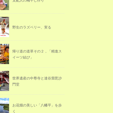
支配人の梅干し作り
野生のラズベリー、実る
帰り道の道草その２，「精進ス
イーツ結び」
世界遺産の中尊寺と達谷窟毘沙
門堂
お花畑の美しい「八幡平」を歩
く