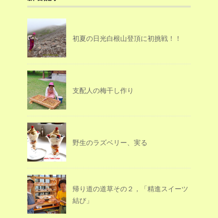
初夏の日光白根山登頂に初挑戦！！
支配人の梅干し作り
野生のラズベリー、実る
帰り道の道草その２，「精進スイーツ
結び」