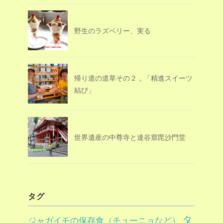
野生のラズベリー、実る
帰り道の道草その２，「精進スイーツ
結び」
世界遺産の中尊寺と達谷窟毘沙門堂
タグ
タ
ジャガイモの保存食（チューニョなど）