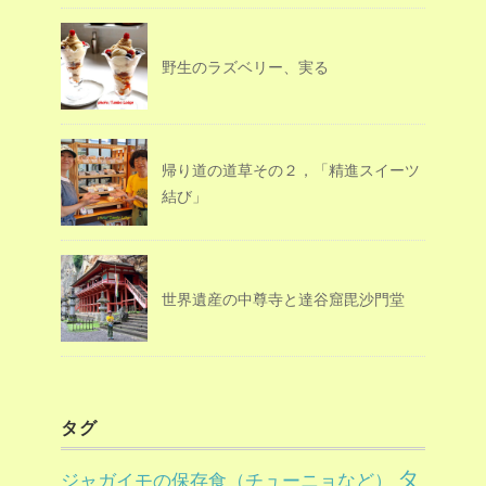
野生のラズベリー、実る
帰り道の道草その２，「精進スイーツ
結び」
世界遺産の中尊寺と達谷窟毘沙門堂
タグ
タ
ジャガイモの保存食（チューニョなど）