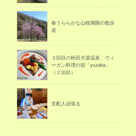
春うららかな山桜満開の散歩
道
３回目の秋田大湯温泉、ヴィ
ーガン料理の宿「yuzaka」
（２泊目）
支配人頑張る