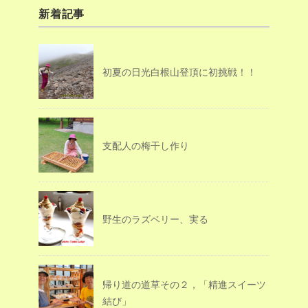
新着記事
初夏の日光白根山登頂に初挑戦！！
支配人の梅干し作り
野生のラズベリー、実る
帰り道の道草その２，「精進スイーツ
結び」