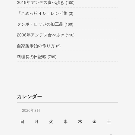
2018年アンデス食べ歩き
(100)
「こめっ粉４０」レシピ集
(3)
タンボ・ロッジの加工品
(160)
2008年アンデス食べ歩き
(110)
自家製米飴の作り方
(5)
料理長の日記帳
(799)
カレンダー
2026年8月
日
月
火
水
木
金
土