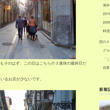
海外
20
20
料理
宿のス
グル
「こ
もそのはず、この日はこちらの３連休の最終日だ
自家
ているお店が少ないです。
新着