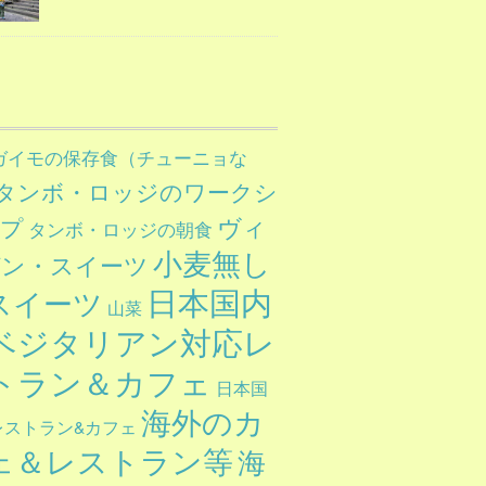
ガイモの保存食（チューニョな
タンボ・ロッジのワークシ
ヴィ
ップ
タンボ・ロッジの朝食
小麦無し
ガン・スイーツ
日本国内
スイーツ
山菜
ベジタリアン対応レ
トラン＆カフェ
日本国
海外のカ
レストラン&カフェ
ェ＆レストラン等
海