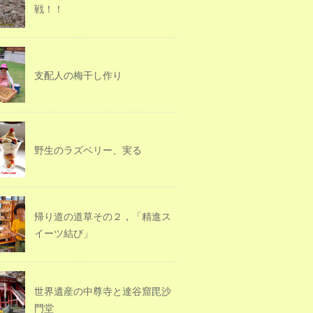
戦！！
支配人の梅干し作り
野生のラズベリー、実る
帰り道の道草その２，「精進ス
イーツ結び」
世界遺産の中尊寺と達谷窟毘沙
門堂