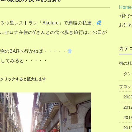
Home
⇨皆で
つ星レストラン「Akelare」で満腹の私達。
お別
ルセロナ在住のYさんとの食べ歩き旅行はこの日が
カテ
物のBARへ行かねば・・・・・
出してみると・・・・・
宿の料
タン
はクリックすると拡大します
ブログ
20
20
20
20