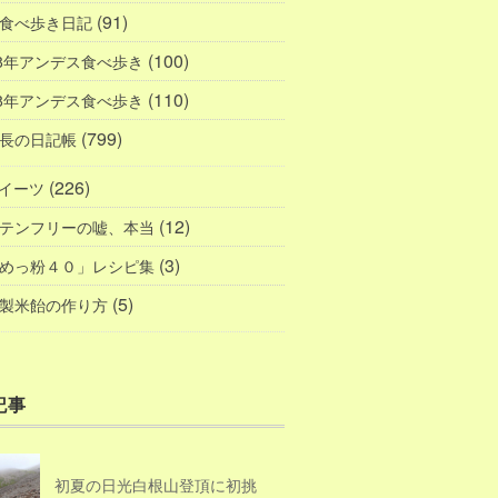
(91)
食べ歩き日記
(100)
18年アンデス食べ歩き
(110)
08年アンデス食べ歩き
(799)
長の日記帳
(226)
イーツ
(12)
テンフリーの嘘、本当
(3)
めっ粉４０」レシピ集
(5)
製米飴の作り方
記事
初夏の日光白根山登頂に初挑