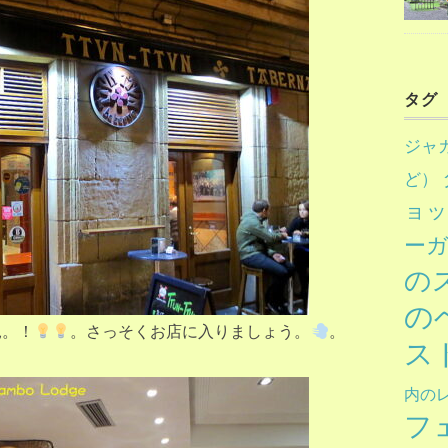
タグ
ジャ
ど）
ョ
ー
の
の
見。！
。さっそくお店に入りましょう。
。
ス
内の
フ