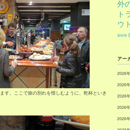
外
ト
ウ
製味噌
アー
2026
2026
ます。ここで旅の別れを惜しむように、乾杯といき
2026
2026
2026
2026