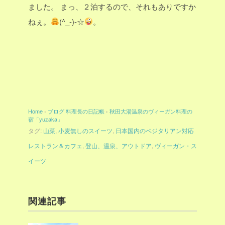
ました。
まっ、２泊するので、それもありですか
ねぇ。
(^_-)-☆
。
Home
›
ブログ
料理長の日記帳
›
秋田大湯温泉のヴィーガン料理の
宿「yuzaka」
タグ:
山菜
,
小麦無しのスイーツ
,
日本国内のベジタリアン対応
レストラン＆カフェ
,
登山、温泉、アウトドア
,
ヴィーガン・ス
イーツ
関連記事