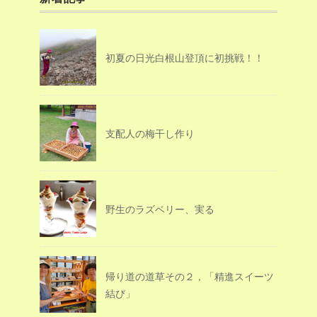
初夏の日光白根山登頂に初挑戦！！
支配人の梅干し作り
野生のラズベリー、実る
帰り道の道草その２，「精進スイーツ
結び」