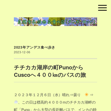
2023年アンデス食べ歩き
2023-12-06
チチカカ湖岸の町Punoから
Cuscoへ４００㎞のバスの旅
２０２３年１２月６日（水）晴れ⇒曇り
⇒
、この日は標高約４０００mのチチカカ湖畔の
町「Puno」から大型の長距離バスで、インカの時