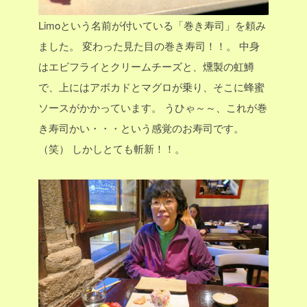
Limoという名前が付いている「巻き寿司」を頼み
ました。
変わった見た目の巻き寿司！！。
中身
はエビフライとクリームチーズと、燻製の虹鱒
で、上にはアボカドとマグロが乗り、そこに蜂蜜
ソースがかかっています。
うひゃ～～、これが巻
き寿司かい・・・という感覚のお寿司です。
（笑）
しかしとても斬新！！。