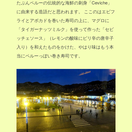
たぶんペルーの伝統的な海鮮の刺身「Ceviche」
に由来する造語だと思われます。
ここのはエビフ
ライとアボカドを巻いた寿司の上に、マグロに
「タイガーナッツミルク」を使って作った「セビ
ッチェソース」（レモンの酸味にピリ辛の唐辛子
入り）を和えたものをかけた、やはり味はもう本
当にペルーっぽい巻き寿司です。