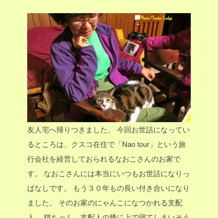
友人宅へ帰りつきました。
今回お世話になってい
るところは、クスコ在住で「Nao tour」という旅
行会社を経営しておられるなおこさんのお家で
す。
なおこさんには本当にいつもお世話になりっ
ぱなしです。
もう３０年もの長い付き合いになり
ました。
そのお家のにゃんこになつかれる支配
人。
猫ちゃん、支配人の膝に上で寝てしまいそう