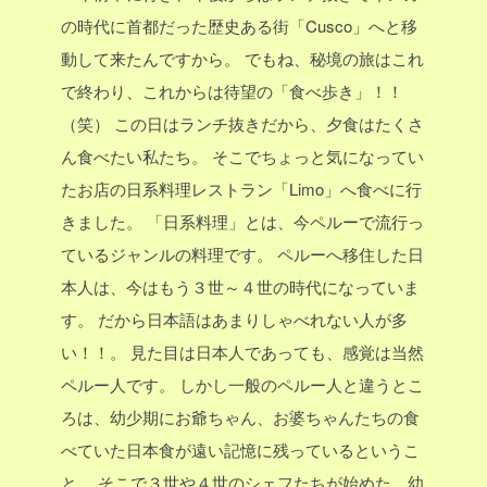
の時代に首都だった歴史ある街「Cusco」へと移
動して来たんですから。
でもね、秘境の旅はこれ
で終わり、これからは待望の「食べ歩き」！！
（笑）
この日はランチ抜きだから、夕食はたくさ
ん食べたい私たち。
そこでちょっと気になってい
たお店の日系料理レストラン「Limo」へ食べに行
きました。
「日系料理」とは、今ペルーで流行っ
ているジャンルの料理です。
ペルーへ移住した日
本人は、今はもう３世～４世の時代になっていま
す。
だから日本語はあまりしゃべれない人が多
い！！。
見た目は日本人であっても、感覚は当然
ペルー人です。
しかし一般のペルー人と違うとこ
ろは、幼少期にお爺ちゃん、お婆ちゃんたちの食
べていた日本食が遠い記憶に残っているというこ
と。
そこで３世や４世のシェフたちが始めた、幼