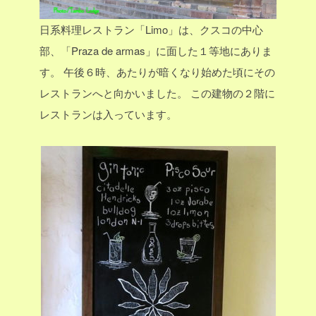
日系料理レストラン「Limo」は、クスコの中心
部、「Praza de armas」に面した１等地にありま
す。
午後６時、あたりが暗くなり始めた頃にその
レストランへと向かいました。
この建物の２階に
レストランは入っています。