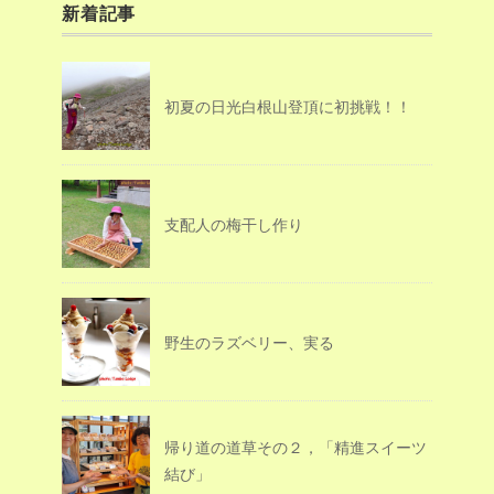
新着記事
初夏の日光白根山登頂に初挑戦！！
支配人の梅干し作り
野生のラズベリー、実る
帰り道の道草その２，「精進スイーツ
結び」