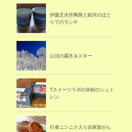
伊藤文夫作陶展と銀河のほと
りでのランチ
山頂の霧氷＆スキー
Tスイーツラボの米粉のシュト
レン
行者ニンニク入り自家製がん