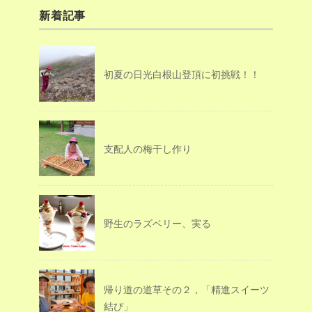
新着記事
初夏の日光白根山登頂に初挑戦！！
支配人の梅干し作り
野生のラズベリー、実る
帰り道の道草その２，「精進スイーツ
結び」