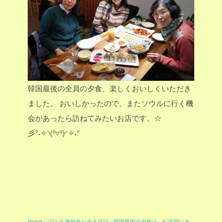
韓国最後の全員の夕食、楽しくおいしくいただき
ました。
おいしかったので、またソウルに行く機
会があったら訪ねてみたいお店です。☆
彡°˖✧◝(⁰▿⁰)◜✧˖°
Home
›
ブログ
海外食べ歩き日記
›
韓国最後の夕食は、仁寺洞にあ