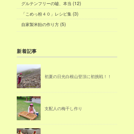
(12)
グルテンフリーの嘘、本当
(3)
「こめっ粉４０」レシピ集
(5)
自家製米飴の作り方
新着記事
初夏の日光白根山登頂に初挑戦！！
支配人の梅干し作り