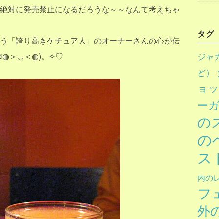
絶対に発売禁止になるだろうな～～なんて考えちゃ
タグ
う「誇り高きケチュア人」のオーナーさんの心が伝
◍＞◡＜◍)。✧♡
ジャ
ど）
ョ
ー
の
の
ス
内の
フ
外