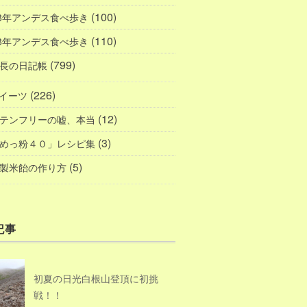
(100)
18年アンデス食べ歩き
(110)
08年アンデス食べ歩き
(799)
長の日記帳
(226)
イーツ
(12)
テンフリーの嘘、本当
(3)
めっ粉４０」レシピ集
(5)
製米飴の作り方
記事
初夏の日光白根山登頂に初挑
戦！！