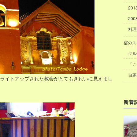
20
20
料理
宿のス
グル
「こ
自家
ライトアップされた教会がとてもきれいに見えまし
新着