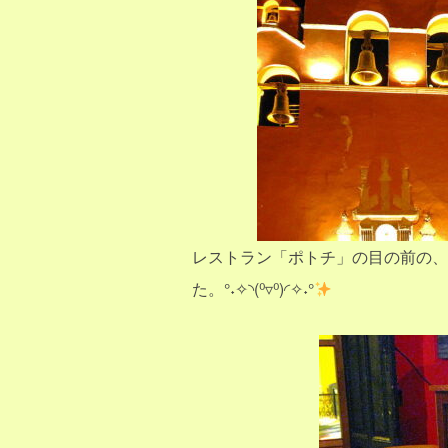
レストラン「ポトチ」の目の前の、
た。°˖✧◝(⁰▿⁰)◜✧˖°