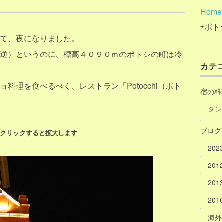
Home
⇨ポ
て、夜になりました。
逆）というのに、標高４０９０ｍのポトシの町は冷
カテ
料理を食べるべく、レストラン「Potocchi（ポト
宿の料
タン
ブログ
はクリックすると拡大します
20
20
20
20
海外