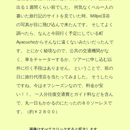
出る１週間くらい前でした。
何気なくペルー人の
書いた旅行記のサイトを見ていた時、Millpo渓谷
の写真が目に飛び込んで来たんです。
そしてよく
調べたら、なんと今回行く予定にしている町
Ayacuchoからそんなに遠くないみたいだったんで
す。
とにかく秘境なので、公共の交通機関がな
く、車をチャーターするか、ツアーに申し込む以
外に行く手段はありません。
ということで、前の
日に旅行代理店を当たってみました。
そうしたら
ですね、今はオフシーズンなので、料金が安
い！！。
一人分往復交通費とガイド料などを含ん
で、丸一日もかかるのにたったの８０ソーレスで
す。（約￥２８００）
画像はすべてクリックすると拡大します。