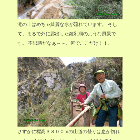
滝の上はめちゃ綺麗な水が流れています。
そし
て、まるで外に露出した鍾乳洞のような風景で
す。
不思議だなぁ～～、何でここだけ！！。
さすがに標高３８００mの山道の登りは息が切れ