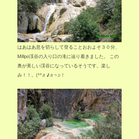
はあはあ息を切らして登ることおおよそ３０分、
Millpo渓谷の入り口の滝に辿り着きました。
この
奥が美しい渓谷になっているそうです。楽し
み！！。(^^♬♪♬~♫！